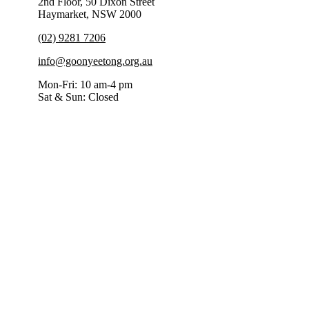
2nd Floor, 50 Dixon Street
Haymarket, NSW 2000
(02) 9281 7206
info@goonyeetong.org.au
Mon-Fri: 10 am-4 pm
Sat & Sun: Closed